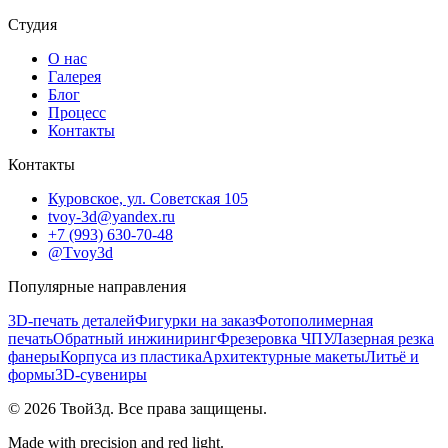
Студия
О нас
Галерея
Блог
Процесс
Контакты
Контакты
Куровское, ул. Советская 105
tvoy-3d@yandex.ru
+7 (993) 630-70-48
@Tvoy3d
Популярные направления
3D-печать деталей
Фигурки на заказ
Фотополимерная
печать
Обратный инжиниринг
Фрезеровка ЧПУ
Лазерная резка
фанеры
Корпуса из пластика
Архитектурные макеты
Литьё и
формы
3D-сувениры
©
2026
Твой3д. Все права защищены.
Made with precision and red light.