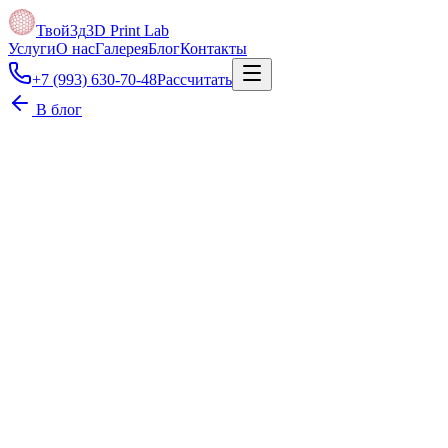
Твой3д
3D Print Lab
Услуги
О нас
Галерея
Блог
Контакты
+7 (993) 630-70-48
Рассчитать
В блог