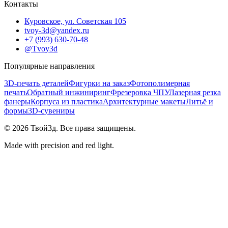
Контакты
Куровское, ул. Советская 105
tvoy-3d@yandex.ru
+7 (993) 630-70-48
@Tvoy3d
Популярные направления
3D-печать деталей
Фигурки на заказ
Фотополимерная
печать
Обратный инжиниринг
Фрезеровка ЧПУ
Лазерная резка
фанеры
Корпуса из пластика
Архитектурные макеты
Литьё и
формы
3D-сувениры
©
2026
Твой3д. Все права защищены.
Made with precision and red light.