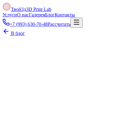
Твой3д
3D Print Lab
Услуги
О нас
Галерея
Блог
Контакты
+7 (993) 630-70-48
Рассчитать
В блог