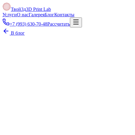
Твой3д
3D Print Lab
Услуги
О нас
Галерея
Блог
Контакты
+7 (993) 630-70-48
Рассчитать
В блог