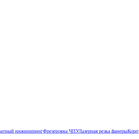
атный инжиниринг
Фрезеровка ЧПУ
Лазерная резка фанеры
Корп