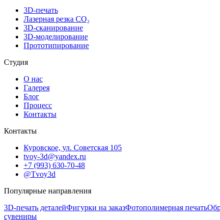
3D-печать
Лазерная резка CO₂
3D-сканирование
3D-моделирование
Прототипирование
Студия
О нас
Галерея
Блог
Процесс
Контакты
Контакты
Куровское, ул. Советская 105
tvoy-3d@yandex.ru
+7 (993) 630-70-48
@Tvoy3d
Популярные направления
3D-печать деталей
Фигурки на заказ
Фотополимерная печать
Обр
сувениры