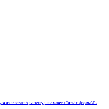
уса из пластика
Архитектурные макеты
Литьё и формы
3D-