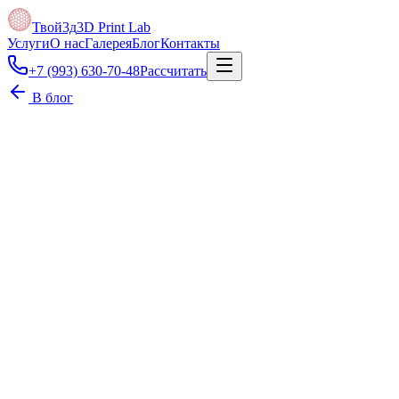
Твой3д
3D Print Lab
Услуги
О нас
Галерея
Блог
Контакты
+7 (993) 630-70-48
Рассчитать
В блог