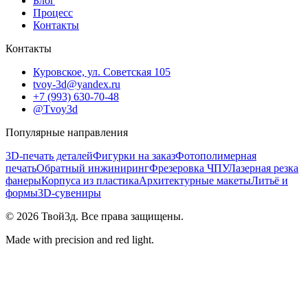
Блог
Процесс
Контакты
Контакты
Куровское, ул. Советская 105
tvoy-3d@yandex.ru
+7 (993) 630-70-48
@Tvoy3d
Популярные направления
3D-печать деталей
Фигурки на заказ
Фотополимерная
печать
Обратный инжиниринг
Фрезеровка ЧПУ
Лазерная резка
фанеры
Корпуса из пластика
Архитектурные макеты
Литьё и
формы
3D-сувениры
©
2026
Твой3д. Все права защищены.
Made with precision and red light.