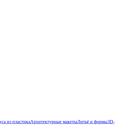
уса из пластика
Архитектурные макеты
Литьё и формы
3D-