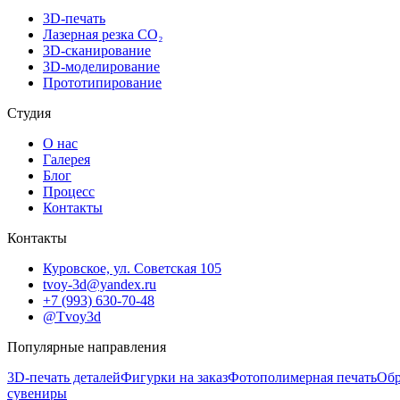
3D-печать
Лазерная резка CO₂
3D-сканирование
3D-моделирование
Прототипирование
Студия
О нас
Галерея
Блог
Процесс
Контакты
Контакты
Куровское, ул. Советская 105
tvoy-3d@yandex.ru
+7 (993) 630-70-48
@Tvoy3d
Популярные направления
3D-печать деталей
Фигурки на заказ
Фотополимерная печать
Обр
сувениры