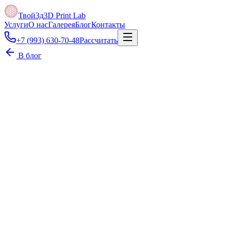
Твой3д
3D Print Lab
Услуги
О нас
Галерея
Блог
Контакты
+7 (993) 630-70-48
Рассчитать
В блог