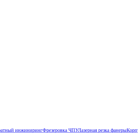
атный инжиниринг
Фрезеровка ЧПУ
Лазерная резка фанеры
Корп