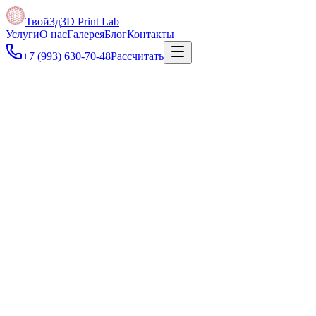
Твой3д
3D Print Lab
Услуги
О нас
Галерея
Блог
Контакты
+7 (993) 630-70-48
Рассчитать
Под задачу
Если есть только фото, эскиз или старая деталь, поможем превр