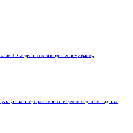
у, подберём технологию и вернёмся с ориентиром по цене и сро
отовой 3D-модели и производственному файлу.
усов, оснастки, прототипов и изделий под производство.