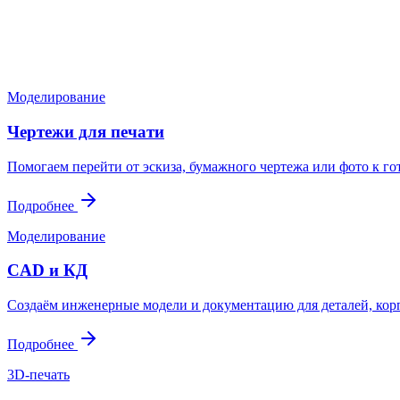
Пришлите файл, фото, чертёж или описание. Мы проверим задач
Написать в Telegram
Оставить заявку
Моделирование
Чертежи для печати
Помогаем перейти от эскиза, бумажного чертежа или фото к г
Подробнее
Моделирование
CAD и КД
Создаём инженерные модели и документацию для деталей, корп
Подробнее
3D-печать