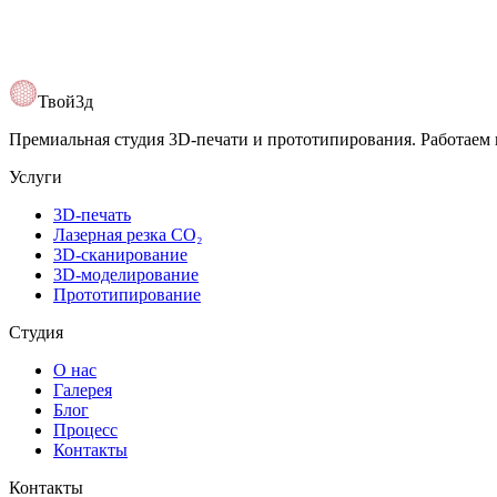
Открыть карту
Твой3д
Премиальная студия 3D-печати и прототипирования. Работаем 
Услуги
3D-печать
Лазерная резка CO₂
3D-сканирование
3D-моделирование
Прототипирование
Студия
О нас
Галерея
Блог
Процесс
Контакты
Контакты