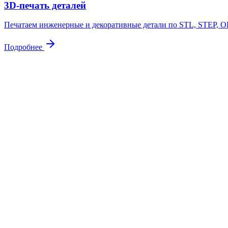
3D-печать деталей
Печатаем инженерные и декоративные детали по STL, STEP, OB
Подробнее
Контакты
Свяжитесь
с нами
Адрес
Куровское, ул. Советская 105
Почта