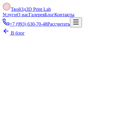
Твой3д
3D Print Lab
Услуги
О нас
Галерея
Блог
Контакты
+7 (993) 630-70-48
Рассчитать
В блог