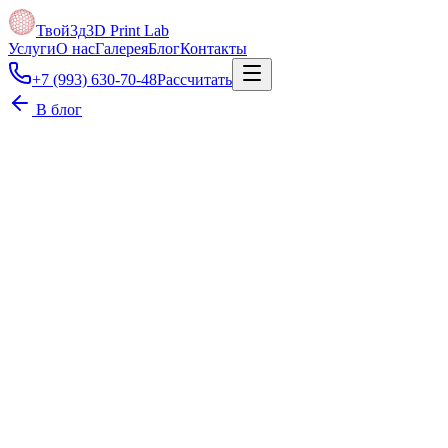
Твой3д
3D Print Lab
Услуги
О нас
Галерея
Блог
Контакты
+7 (993) 630-70-48
Рассчитать
В блог