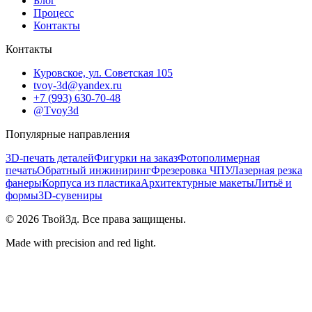
Блог
Процесс
Контакты
Контакты
Куровское, ул. Советская 105
tvoy-3d@yandex.ru
+7 (993) 630-70-48
@Tvoy3d
Популярные направления
3D-печать деталей
Фигурки на заказ
Фотополимерная
печать
Обратный инжиниринг
Фрезеровка ЧПУ
Лазерная резка
фанеры
Корпуса из пластика
Архитектурные макеты
Литьё и
формы
3D-сувениры
©
2026
Твой3д. Все права защищены.
Made with precision and red light.