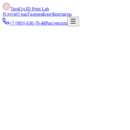
Твой3д
3D Print Lab
Услуги
О нас
Галерея
Блог
Контакты
+7 (993) 630-70-48
Рассчитать
Под задачу