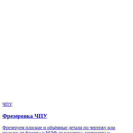
Нужен расчёт по задаче?
Пришлите файл, фото, чертёж или описание. Мы проверим
задачу, подберём технологию и вернёмся с ориентиром по
цене и сроку.
Написать в Telegram
Оставить заявку
ЧПУ
Фрезеровка ЧПУ
Фрезеруем плоские и объёмные детали по чертежу или
модели: от фанеры и МДФ до пластика, композита и