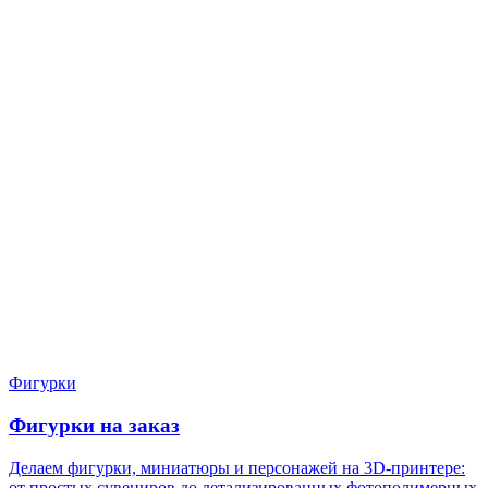
Нужен расчёт по задаче?
Пришлите файл, фото, чертёж или описание. Мы проверим
задачу, подберём технологию и вернёмся с ориентиром по
цене и сроку.
Написать в Telegram
Оставить заявку
Фигурки
Фигурки на заказ
Делаем фигурки, миниатюры и персонажей на 3D-принтере:
от простых сувениров до детализированных фотополимерных