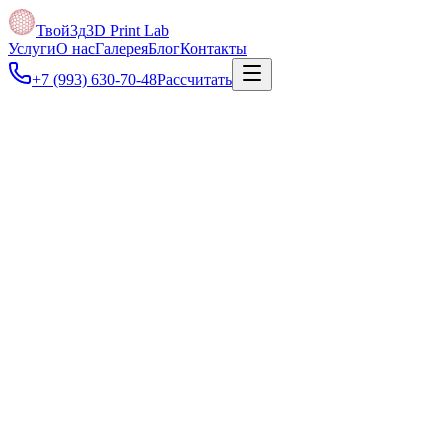
Твой3д
3D Print Lab
Услуги
О нас
Галерея
Блог
Контакты
+7 (993) 630-70-48
Рассчитать
Под задачу
Можно прислать STL или ссылку на модель — проверим