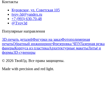
Контакты
Куровское, ул. Советская 105
tvoy-3d@yandex.ru
+7 (993) 630-70-48
@Tvoy3d
Популярные направления
3D-печать деталей
Фигурки на заказ
Фотополимерная
печать
Обратный инжиниринг
Фрезеровка ЧПУ
Лазерная резка
фанеры
Корпуса из пластика
Архитектурные макеты
Литьё и
формы
3D-сувениры
©
2026
Твой3д. Все права защищены.
Made with precision and red light.