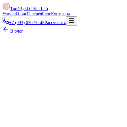
Твой3д
3D Print Lab
Услуги
О нас
Галерея
Блог
Контакты
+7 (993) 630-70-48
Рассчитать
В блог