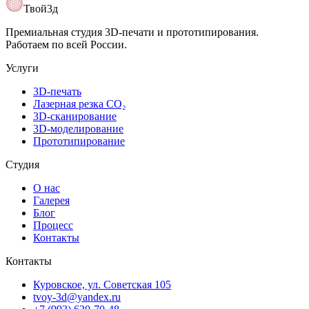
Открыть карту
Твой3д
Премиальная студия 3D-печати и прототипирования.
Работаем по всей России.
Услуги
3D-печать
Лазерная резка CO₂
3D-сканирование
3D-моделирование
Прототипирование
Студия
О нас
Галерея
Блог
Процесс
Контакты
Контакты
Куровское, ул. Советская 105
tvoy-3d@yandex.ru