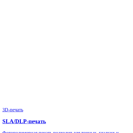
Нужен расчёт по задаче?
Пришлите файл, фото, чертёж или описание. Мы проверим
задачу, подберём технологию и вернёмся с ориентиром по
цене и сроку.
Написать в Telegram
Оставить заявку
3D-печать
SLA/DLP-печать
Фотополимерная печать подходит для точных, гладких и