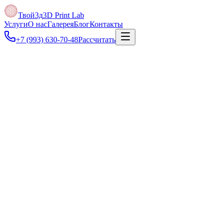
Твой3д
3D Print Lab
Услуги
О нас
Галерея
Блог
Контакты
+7 (993) 630-70-48
Рассчитать
Под задачу