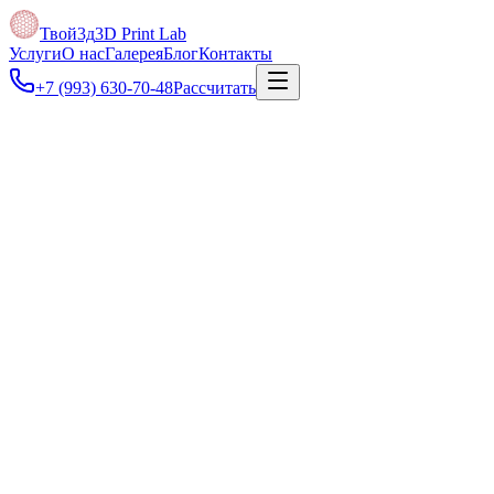
Твой3д
3D Print Lab
Услуги
О нас
Галерея
Блог
Контакты
+7 (993) 630-70-48
Рассчитать
Под задачу
Поможем подготовить файл, подобрать толщину фанеры и рассч