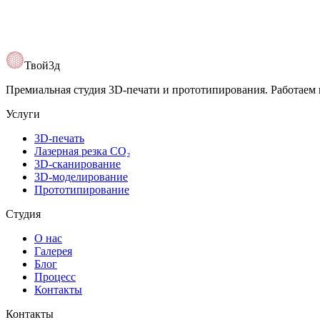
Открыть карту
Твой3д
Премиальная студия 3D-печати и прототипирования. Работаем 
Услуги
3D-печать
Лазерная резка CO₂
3D-сканирование
3D-моделирование
Прототипирование
Студия
О нас
Галерея
Блог
Процесс
Контакты
Контакты