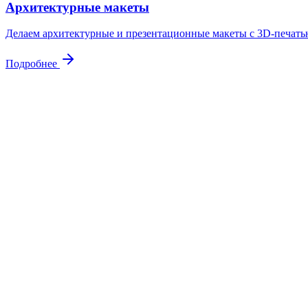
Архитектурные макеты
Делаем архитектурные и презентационные макеты с 3D-печатью
Подробнее
Контакты
Свяжитесь
с нами
Адрес
Куровское, ул. Советская 105
Почта