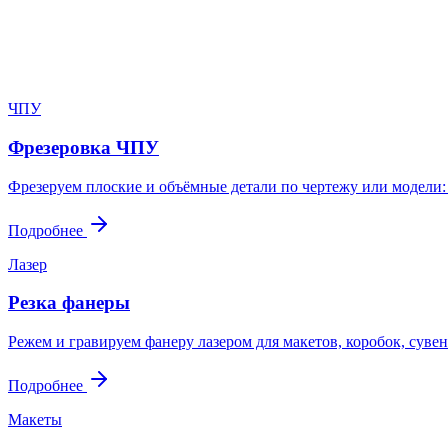
Пришлите файл, фото, чертёж или описание. Мы проверим задач
Написать в Telegram
Оставить заявку
ЧПУ
Фрезеровка ЧПУ
Фрезеруем плоские и объёмные детали по чертежу или модели:
Подробнее
Лазер
Резка фанеры
Режем и гравируем фанеру лазером для макетов, коробок, сувен
Подробнее
Макеты