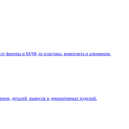
у, подберём технологию и вернёмся с ориентиром по цене и сро
 от фанеры и МДФ до пластика, композита и алюминия.
иров, деталей, вывесок и декоративных изделий.