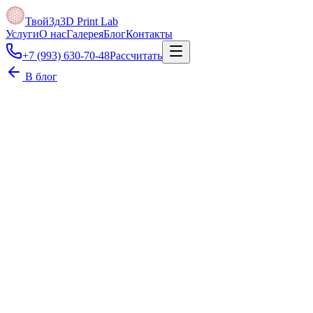
Твой3д
3D Print Lab
Услуги
О нас
Галерея
Блог
Контакты
+7 (993) 630-70-48
Рассчитать
В блог