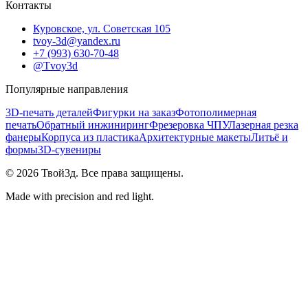
Контакты
Куровское, ул. Советская 105
tvoy-3d@yandex.ru
+7 (993) 630-70-48
@Tvoy3d
Популярные направления
3D-печать деталей
Фигурки на заказ
Фотополимерная
печать
Обратный инжиниринг
Фрезеровка ЧПУ
Лазерная резка
фанеры
Корпуса из пластика
Архитектурные макеты
Литьё и
формы
3D-сувениры
©
2026
Твой3д. Все права защищены.
Made with precision and red light.