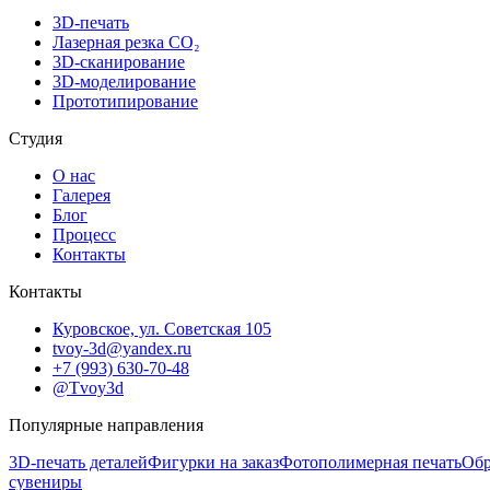
3D-печать
Лазерная резка CO₂
3D-сканирование
3D-моделирование
Прототипирование
Студия
О нас
Галерея
Блог
Процесс
Контакты
Контакты
Куровское, ул. Советская 105
tvoy-3d@yandex.ru
+7 (993) 630-70-48
@Tvoy3d
Популярные направления
3D-печать деталей
Фигурки на заказ
Фотополимерная печать
Обр
сувениры