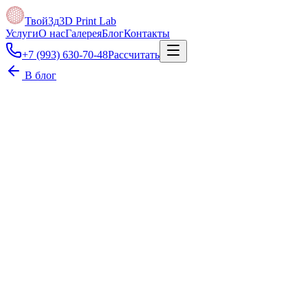
Твой3д
3D Print Lab
Услуги
О нас
Галерея
Блог
Контакты
+7 (993) 630-70-48
Рассчитать
В блог