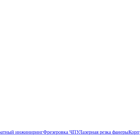
атный инжиниринг
Фрезеровка ЧПУ
Лазерная резка фанеры
Корп