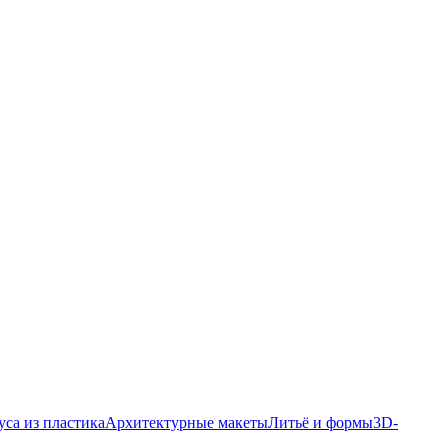
уса из пластика
Архитектурные макеты
Литьё и формы
3D-