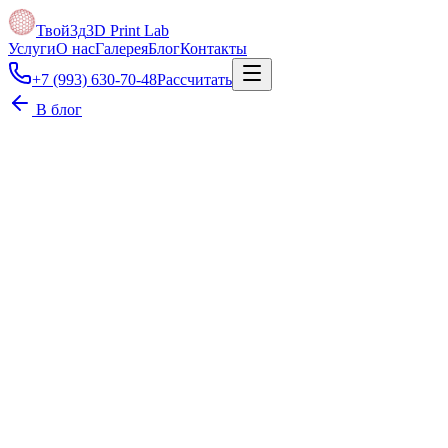
Твой3д
3D Print Lab
Услуги
О нас
Галерея
Блог
Контакты
+7 (993) 630-70-48
Рассчитать
В блог