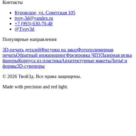
Контакты
Куровское, ул. Советская 105
tvoy-3d@yandex.ru
+7 (993) 630-70-48
@Tvoy3d
Популярные направления
3D-печать деталей
Фигурки на заказ
Фотополимерная
печать
Обратный инжиниринг
Фрезеровка ЧПУ
Лазерная резка
фанеры
Корпуса из пластика
Архитектурные макеты
Литьё и
формы
3D-сувениры
©
2026
Твой3д. Все права защищены.
Made with precision and red light.