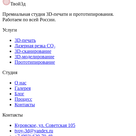
Открыть карту
Твой3д
Премиальная студия 3D-печати и прототипирования.
Работаем по всей России.
Услуги
3D-печать
Лазерная резка CO₂
3D-сканирование
3D-моделирование
Прототипирование
Студия
О нас
Галерея
Блог
Процесс
Контакты
Контакты
Куровское, ул. Советская 105
tvoy-3d@yandex.ru