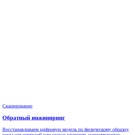
Нужен расчёт по задаче?
Пришлите файл, фото, чертёж или описание. Мы проверим
задачу, подберём технологию и вернёмся с ориентиром по
цене и сроку.
Написать в Telegram
Оставить заявку
Сканирование
Обратный инжиниринг
Восстанавливаем цифровую модель по физическому образцу,
когда нет чертежей или нужно улучшить существующую