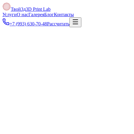
Твой3д
3D Print Lab
Услуги
О нас
Галерея
Блог
Контакты
+7 (993) 630-70-48
Рассчитать
Под задачу