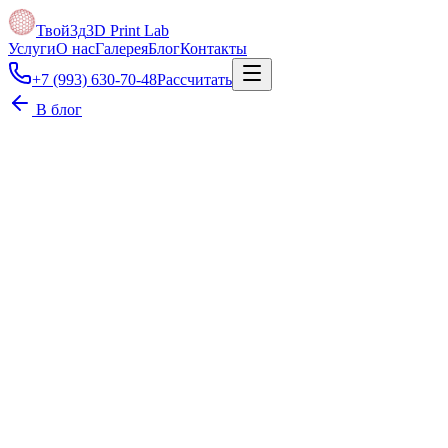
Твой3д
3D Print Lab
Услуги
О нас
Галерея
Блог
Контакты
+7 (993) 630-70-48
Рассчитать
В блог