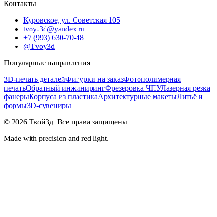
Контакты
Куровское, ул. Советская 105
tvoy-3d@yandex.ru
+7 (993) 630-70-48
@Tvoy3d
Популярные направления
3D-печать деталей
Фигурки на заказ
Фотополимерная
печать
Обратный инжиниринг
Фрезеровка ЧПУ
Лазерная резка
фанеры
Корпуса из пластика
Архитектурные макеты
Литьё и
формы
3D-сувениры
©
2026
Твой3д. Все права защищены.
Made with precision and red light.