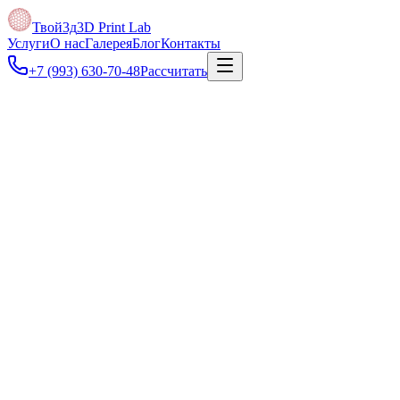
Твой3д
3D Print Lab
Услуги
О нас
Галерея
Блог
Контакты
+7 (993) 630-70-48
Рассчитать
Под задачу