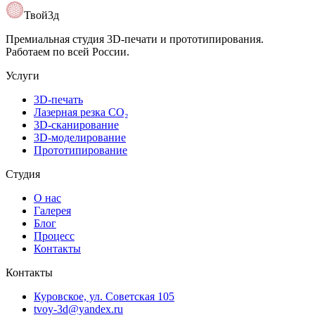
Открыть карту
Твой3д
Премиальная студия 3D-печати и прототипирования.
Работаем по всей России.
Услуги
3D-печать
Лазерная резка CO₂
3D-сканирование
3D-моделирование
Прототипирование
Студия
О нас
Галерея
Блог
Процесс
Контакты
Контакты
Куровское, ул. Советская 105
tvoy-3d@yandex.ru