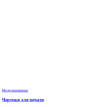
Нужен расчёт по задаче?
Пришлите файл, фото, чертёж или описание. Мы проверим
задачу, подберём технологию и вернёмся с ориентиром по
цене и сроку.
Написать в Telegram
Оставить заявку
Моделирование
Чертежи для печати