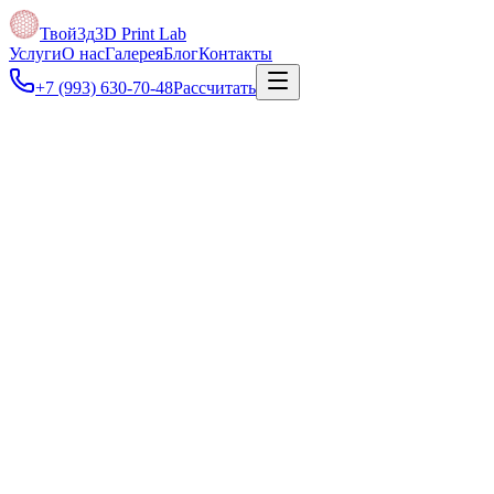
Твой3д
3D Print Lab
Услуги
О нас
Галерея
Блог
Контакты
+7 (993) 630-70-48
Рассчитать
Под задачу