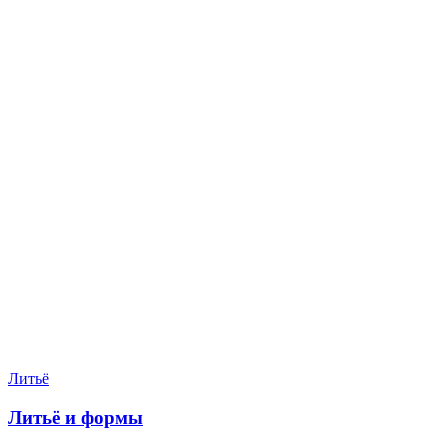
Нужен расчёт по задаче?
Пришлите файл, фото, чертёж или описание. Мы проверим
задачу, подберём технологию и вернёмся с ориентиром по
цене и сроку.
Написать в Telegram
Оставить заявку
Литьё
Литьё и формы