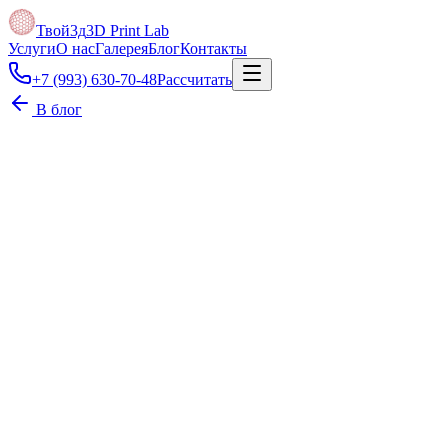
Твой3д
3D Print Lab
Услуги
О нас
Галерея
Блог
Контакты
+7 (993) 630-70-48
Рассчитать
В блог