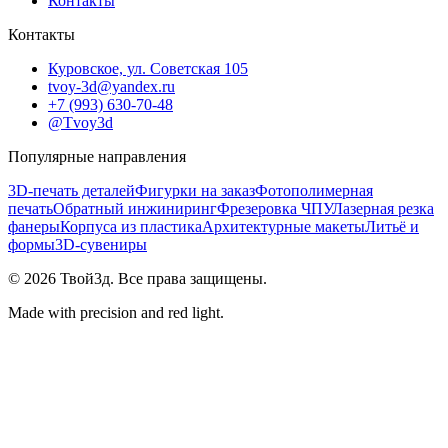
Контакты
Контакты
Куровское, ул. Советская 105
tvoy-3d@yandex.ru
+7 (993) 630-70-48
@Tvoy3d
Популярные направления
3D-печать деталей
Фигурки на заказ
Фотополимерная
печать
Обратный инжиниринг
Фрезеровка ЧПУ
Лазерная резка
фанеры
Корпуса из пластика
Архитектурные макеты
Литьё и
формы
3D-сувениры
©
2026
Твой3д. Все права защищены.
Made with precision and red light.