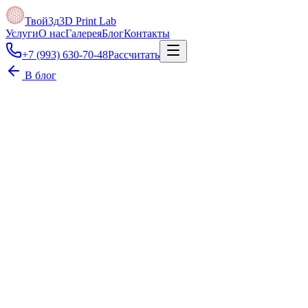
Твой3д
3D Print Lab
Услуги
О нас
Галерея
Блог
Контакты
+7 (993) 630-70-48
Рассчитать
В блог