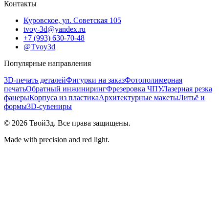
Контакты
Куровское, ул. Советская 105
tvoy-3d@yandex.ru
+7 (993) 630-70-48
@Tvoy3d
Популярные направления
3D-печать деталей
Фигурки на заказ
Фотополимерная
печать
Обратный инжиниринг
Фрезеровка ЧПУ
Лазерная резка
фанеры
Корпуса из пластика
Архитектурные макеты
Литьё и
формы
3D-сувениры
©
2026
Твой3д. Все права защищены.
Made with precision and red light.