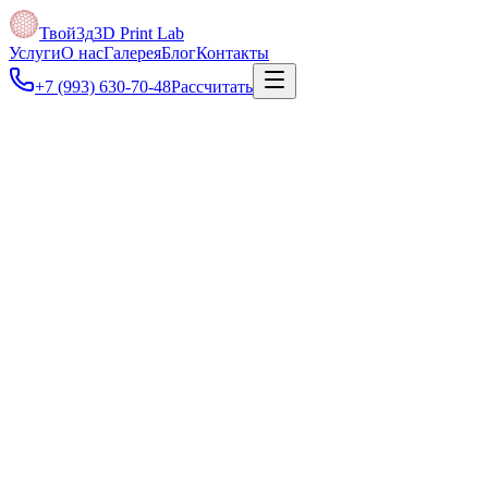
Твой3д
3D Print Lab
Услуги
О нас
Галерея
Блог
Контакты
+7 (993) 630-70-48
Рассчитать
Под задачу
Уточним требования к материалу, точности, назначению