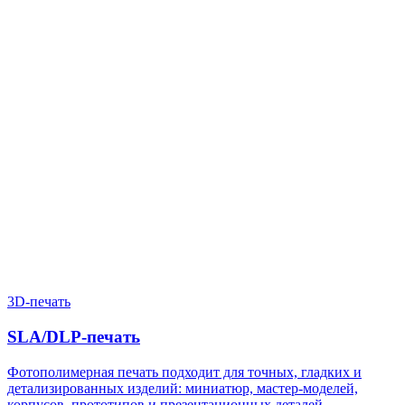
Нужен расчёт по задаче?
Пришлите файл, фото, чертёж или описание. Мы проверим
задачу, подберём технологию и вернёмся с ориентиром по
цене и сроку.
Написать в Telegram
Оставить заявку
3D-печать
SLA/DLP-печать
Фотополимерная печать подходит для точных, гладких и
детализированных изделий: миниатюр, мастер-моделей,
корпусов, прототипов и презентационных деталей.