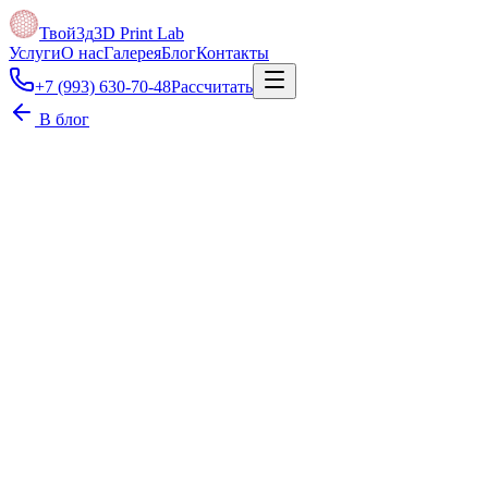
Твой3д
3D Print Lab
Услуги
О нас
Галерея
Блог
Контакты
+7 (993) 630-70-48
Рассчитать
В блог