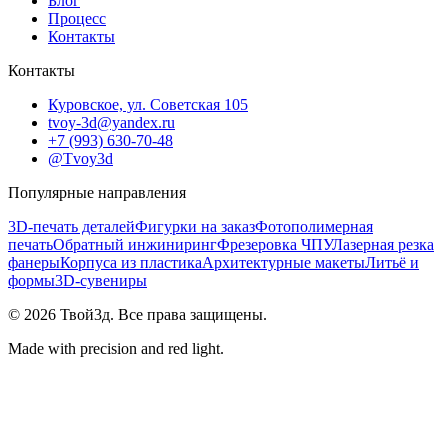
Блог
Процесс
Контакты
Контакты
Куровское, ул. Советская 105
tvoy-3d@yandex.ru
+7 (993) 630-70-48
@Tvoy3d
Популярные направления
3D-печать деталей
Фигурки на заказ
Фотополимерная
печать
Обратный инжиниринг
Фрезеровка ЧПУ
Лазерная резка
фанеры
Корпуса из пластика
Архитектурные макеты
Литьё и
формы
3D-сувениры
©
2026
Твой3д. Все права защищены.
Made with precision and red light.