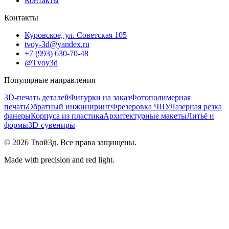
Контакты
Контакты
Куровское, ул. Советская 105
tvoy-3d@yandex.ru
+7 (993) 630-70-48
@Tvoy3d
Популярные направления
3D-печать деталей
Фигурки на заказ
Фотополимерная
печать
Обратный инжиниринг
Фрезеровка ЧПУ
Лазерная резка
фанеры
Корпуса из пластика
Архитектурные макеты
Литьё и
формы
3D-сувениры
©
2026
Твой3д. Все права защищены.
Made with precision and red light.