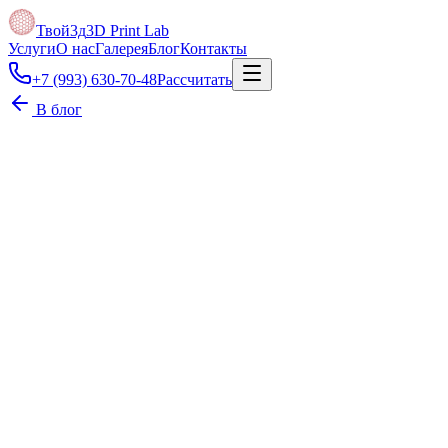
Твой3д
3D Print Lab
Услуги
О нас
Галерея
Блог
Контакты
+7 (993) 630-70-48
Рассчитать
В блог