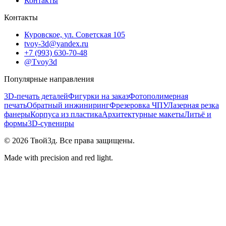
Контакты
Контакты
Куровское, ул. Советская 105
tvoy-3d@yandex.ru
+7 (993) 630-70-48
@Tvoy3d
Популярные направления
3D-печать деталей
Фигурки на заказ
Фотополимерная
печать
Обратный инжиниринг
Фрезеровка ЧПУ
Лазерная резка
фанеры
Корпуса из пластика
Архитектурные макеты
Литьё и
формы
3D-сувениры
©
2026
Твой3д. Все права защищены.
Made with precision and red light.