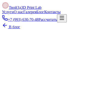
Твой3д
3D Print Lab
Услуги
О нас
Галерея
Блог
Контакты
+7 (993) 630-70-48
Рассчитать
В блог