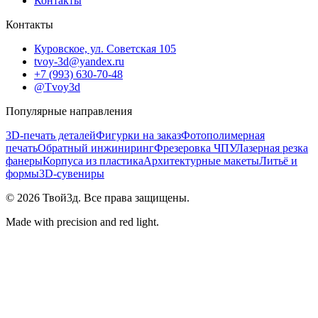
Контакты
Контакты
Куровское, ул. Советская 105
tvoy-3d@yandex.ru
+7 (993) 630-70-48
@Tvoy3d
Популярные направления
3D-печать деталей
Фигурки на заказ
Фотополимерная
печать
Обратный инжиниринг
Фрезеровка ЧПУ
Лазерная резка
фанеры
Корпуса из пластика
Архитектурные макеты
Литьё и
формы
3D-сувениры
©
2026
Твой3д. Все права защищены.
Made with precision and red light.