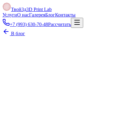
Твой3д
3D Print Lab
Услуги
О нас
Галерея
Блог
Контакты
+7 (993) 630-70-48
Рассчитать
В блог