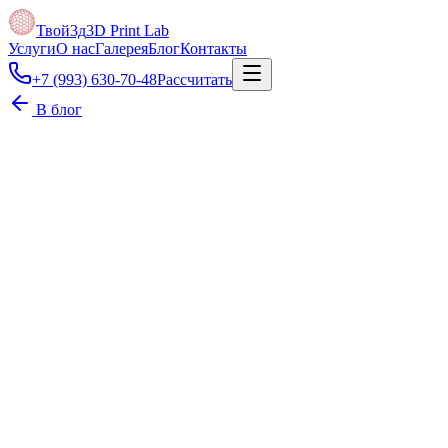
Твой3д
3D Print Lab
Услуги
О нас
Галерея
Блог
Контакты
+7 (993) 630-70-48
Рассчитать
В блог