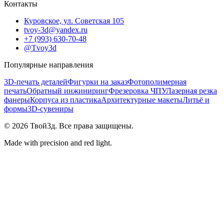
Контакты
Куровское, ул. Советская 105
tvoy-3d@yandex.ru
+7 (993) 630-70-48
@Tvoy3d
Популярные направления
3D-печать деталей
Фигурки на заказ
Фотополимерная
печать
Обратный инжиниринг
Фрезеровка ЧПУ
Лазерная резка
фанеры
Корпуса из пластика
Архитектурные макеты
Литьё и
формы
3D-сувениры
©
2026
Твой3д. Все права защищены.
Made with precision and red light.