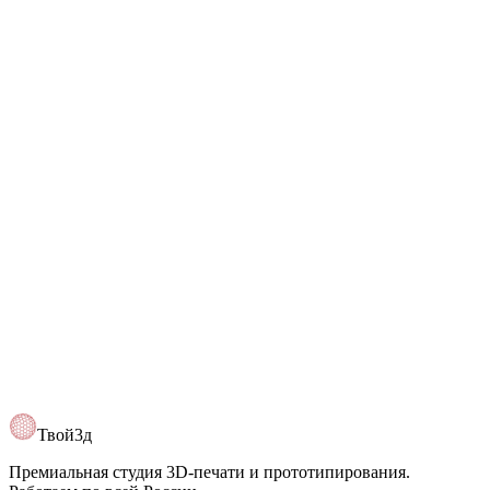
+7 (993) 630-70-48
Telegram
@Tvoy3d
Открыть карту
Твой3д
Премиальная студия 3D-печати и прототипирования.