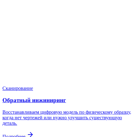
Нужен расчёт по задаче?
Пришлите файл, фото, чертёж или описание. Мы проверим
задачу, подберём технологию и вернёмся с ориентиром по
цене и сроку.
Написать в Telegram
Оставить заявку
Сканирование
Обратный инжиниринг
Восстанавливаем цифровую модель по физическому образцу,
когда нет чертежей или нужно улучшить существующую
деталь.
Подробнее