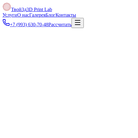
Твой3д
3D Print Lab
Услуги
О нас
Галерея
Блог
Контакты
+7 (993) 630-70-48
Рассчитать
Под задачу
Если нет модели, можно привезти образец: отсканируем,
восстановим геометрию и напечатаем новую деталь.