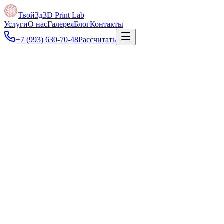
Твой3д
3D Print Lab
Услуги
О нас
Галерея
Блог
Контакты
+7 (993) 630-70-48
Рассчитать
Под задачу