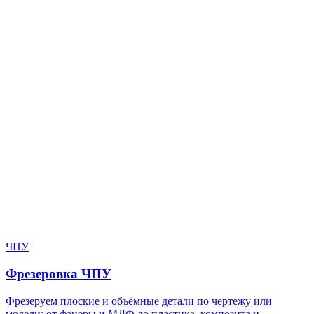
Нужен расчёт по задаче?
Пришлите файл, фото, чертёж или описание. Мы проверим
задачу, подберём технологию и вернёмся с ориентиром по
цене и сроку.
Написать в Telegram
Оставить заявку
ЧПУ
Фрезеровка ЧПУ
Фрезеруем плоские и объёмные детали по чертежу или
модели: от фанеры и МДФ до пластика, композита и