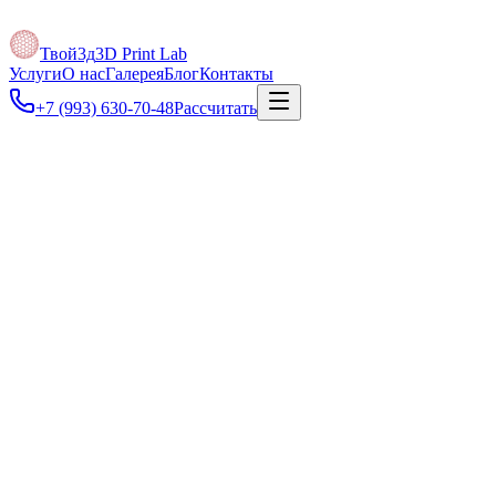
Твой3д
3D Print Lab
Услуги
О нас
Галерея
Блог
Контакты
+7 (993) 630-70-48
Рассчитать
от 3 000 ₽