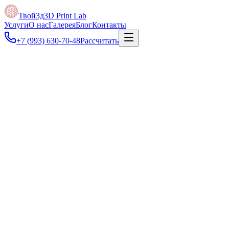
Твой3д
3D Print Lab
Услуги
О нас
Галерея
Блог
Контакты
+7 (993) 630-70-48
Рассчитать
Под задачу