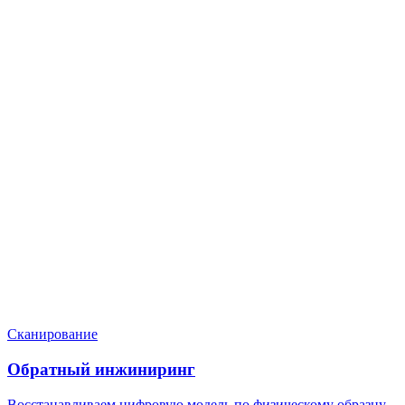
Нужен расчёт по задаче?
Пришлите файл, фото, чертёж или описание. Мы проверим
задачу, подберём технологию и вернёмся с ориентиром по
цене и сроку.
Написать в Telegram
Оставить заявку
Сканирование
Обратный инжиниринг
Восстанавливаем цифровую модель по физическому образцу,