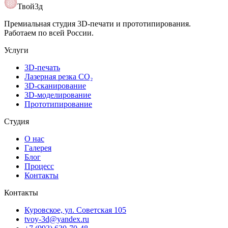
Открыть карту
Твой3д
Премиальная студия 3D-печати и прототипирования.
Работаем по всей России.
Услуги
3D-печать
Лазерная резка CO₂
3D-сканирование
3D-моделирование
Прототипирование
Студия
О нас
Галерея
Блог
Процесс
Контакты
Контакты
Куровское, ул. Советская 105
tvoy-3d@yandex.ru