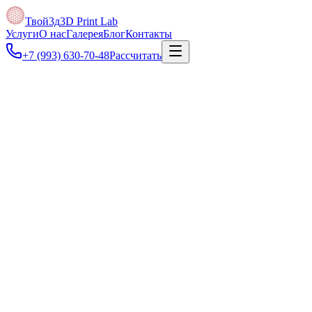
Твой3д
3D Print Lab
Услуги
О нас
Галерея
Блог
Контакты
+7 (993) 630-70-48
Рассчитать
Под задачу