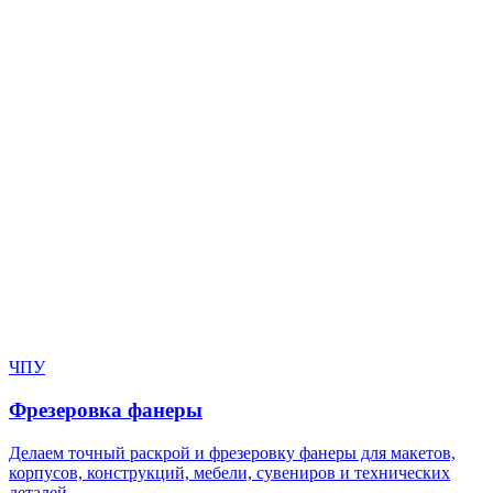
Нужен расчёт по задаче?
Пришлите файл, фото, чертёж или описание. Мы проверим
задачу, подберём технологию и вернёмся с ориентиром по
цене и сроку.
Написать в Telegram
Оставить заявку
ЧПУ
Фрезеровка фанеры
Делаем точный раскрой и фрезеровку фанеры для макетов,
корпусов, конструкций, мебели, сувениров и технических
деталей.