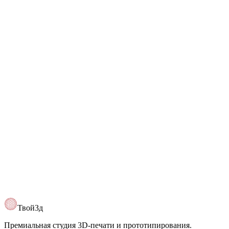
+7 (993) 630-70-48
Telegram
@Tvoy3d
Открыть карту
Твой3д
Премиальная студия 3D-печати и прототипирования.