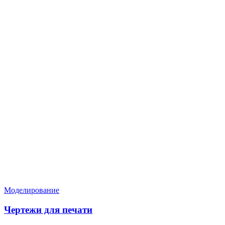
Нужен расчёт по задаче?
Пришлите файл, фото, чертёж или описание. Мы проверим
задачу, подберём технологию и вернёмся с ориентиром по
цене и сроку.
Написать в Telegram
Оставить заявку
Моделирование
Чертежи для печати