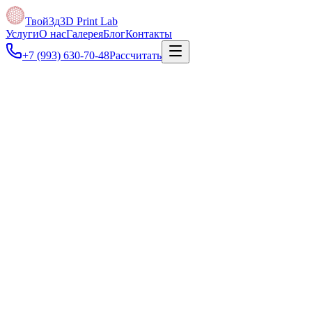
Твой3д
3D Print Lab
Услуги
О нас
Галерея
Блог
Контакты
+7 (993) 630-70-48
Рассчитать
Под задачу