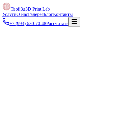
Твой3д
3D Print Lab
Услуги
О нас
Галерея
Блог
Контакты
+7 (993) 630-70-48
Рассчитать
Под задачу
Если есть только фото, эскиз или старая деталь, поможем