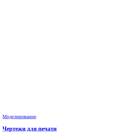
Нужен расчёт по задаче?
Пришлите файл, фото, чертёж или описание. Мы проверим
задачу, подберём технологию и вернёмся с ориентиром по
цене и сроку.
Написать в Telegram
Оставить заявку
Моделирование
Чертежи для печати