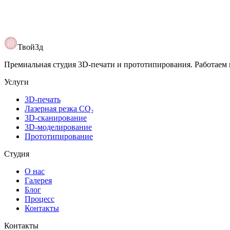
Открыть карту
Твой3д
Премиальная студия 3D-печати и прототипирования. Работаем 
Услуги
3D-печать
Лазерная резка CO₂
3D-сканирование
3D-моделирование
Прототипирование
Студия
О нас
Галерея
Блог
Процесс
Контакты
Контакты