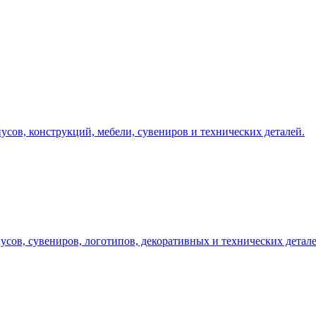
у, подберём технологию и вернёмся с ориентиром по цене и сро
усов, конструкций, мебели, сувениров и технических деталей.
усов, сувениров, логотипов, декоративных и технических детале