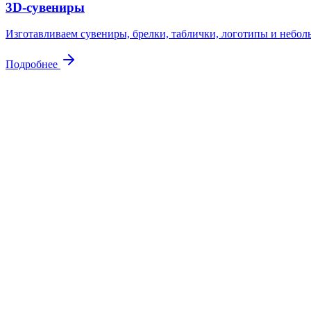
3D-сувениры
Изготавливаем сувениры, брелки, таблички, логотипы и небол
Подробнее
Контакты
Свяжитесь
с нами
Адрес
Куровское, ул. Советская 105
Почта