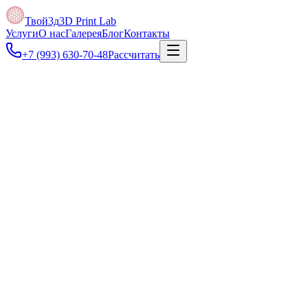
Твой3д
3D Print Lab
Услуги
О нас
Галерея
Блог
Контакты
+7 (993) 630-70-48
Рассчитать
Под задачу
Можно отправить макет или размеры — проверим файл и подг