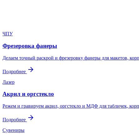
Пришлите файл, фото, чертёж или описание. Мы проверим задач
Написать в Telegram
Оставить заявку
ЧПУ
Фрезеровка фанеры
Делаем точный раскрой и фрезеровку фанеры для макетов, корп
Подробнее
Лазер
Акрил и оргстекло
Режем и гравируем акрил, оргстекло и МДФ для табличек, корп
Подробнее
Сувениры