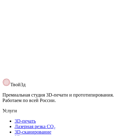
Цена
30 апреля 2026
6 мин
Сколько стоит 3D-печать и от чего
зависит цена
Цена зависит не только от веса пластика. Разбираем влияние
материала, времени печати, заполнения, поддержки,
постобработки и срочности заказа.
Читать
Твой3д
Премиальная студия 3D-печати и прототипирования.
Работаем по всей России.
Услуги
3D-печать
Лазерная резка CO₂
3D-сканирование