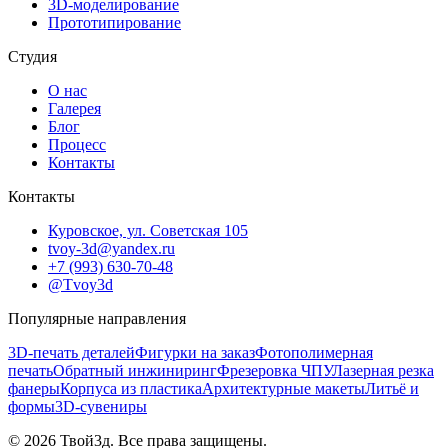
3D-моделирование
Прототипирование
Студия
О нас
Галерея
Блог
Процесс
Контакты
Контакты
Куровское, ул. Советская 105
tvoy-3d@yandex.ru
+7 (993) 630-70-48
@Tvoy3d
Популярные направления
3D-печать деталей
Фигурки на заказ
Фотополимерная
печать
Обратный инжиниринг
Фрезеровка ЧПУ
Лазерная резка
фанеры
Корпуса из пластика
Архитектурные макеты
Литьё и
формы
3D-сувениры
©
2026
Твой3д. Все права защищены.