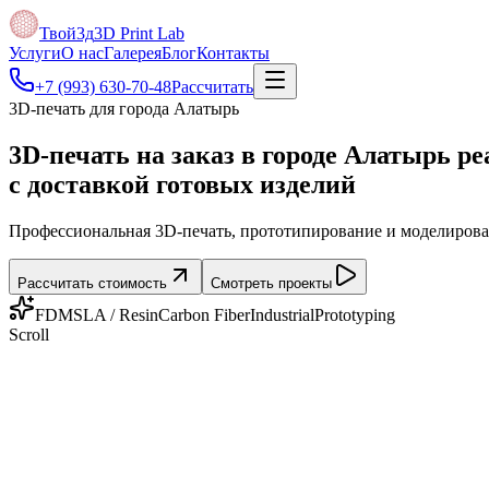
Твой3д
3D Print Lab
Услуги
О нас
Галерея
Блог
Контакты
+7 (993) 630-70-48
Рассчитать
3D-печать для города Алатырь
3D-печать на заказ в городе Алатырь
ре
с доставкой готовых изделий
Профессиональная 3D-печать, прототипирование и моделирован
Рассчитать стоимость
Смотреть проекты
FDM
SLA / Resin
Carbon Fiber
Industrial
Prototyping
Scroll
Калькулятор
Умный расчёт
стоимости печати