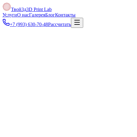
Твой3д
3D Print Lab
Услуги
О нас
Галерея
Блог
Контакты
+7 (993) 630-70-48
Рассчитать
Под задачу
Можно прислать логотип, эскиз или пример — предложим
технологию, материал и размер.