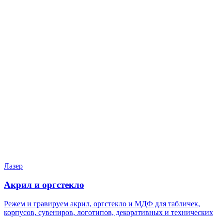
Нужен расчёт по задаче?
Пришлите файл, фото, чертёж или описание. Мы проверим
задачу, подберём технологию и вернёмся с ориентиром по
цене и сроку.
Написать в Telegram
Оставить заявку
Лазер
Акрил и оргстекло
Режем и гравируем акрил, оргстекло и МДФ для табличек,
корпусов, сувениров, логотипов, декоративных и технических