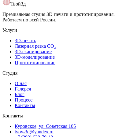
Открыть карту
Твой3д
Премиальная студия 3D-печати и прототипирования.
Работаем по всей России.
Услуги
3D-печать
Лазерная резка CO₂
3D-сканирование
3D-моделирование
Прототипирование
Студия
О нас
Галерея
Блог
Процесс
Контакты
Контакты
Куровское, ул. Советская 105
tvoy-3d@yandex.ru