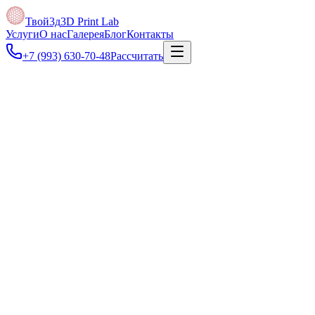
Твой3д
3D Print Lab
Услуги
О нас
Галерея
Блог
Контакты
+7 (993) 630-70-48
Рассчитать
Под задачу