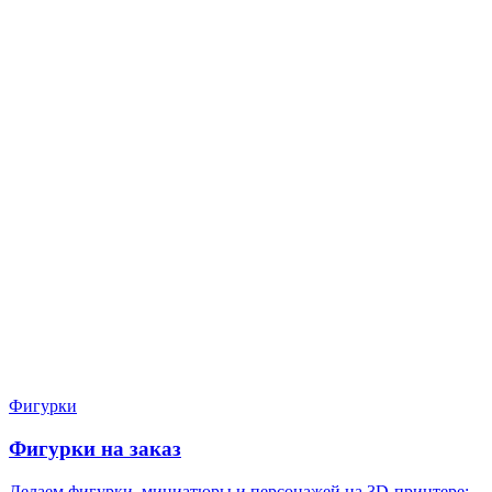
Нужен расчёт по задаче?
Пришлите файл, фото, чертёж или описание. Мы проверим
задачу, подберём технологию и вернёмся с ориентиром по
цене и сроку.
Написать в Telegram
Оставить заявку
Фигурки
Фигурки на заказ
Делаем фигурки, миниатюры и персонажей на 3D-принтере: