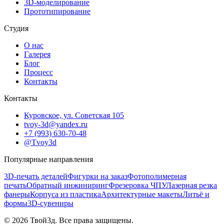
3D-моделирование
Прототипирование
Студия
О нас
Галерея
Блог
Процесс
Контакты
Контакты
Куровское, ул. Советская 105
tvoy-3d@yandex.ru
+7 (993) 630-70-48
@Tvoy3d
Популярные направления
3D-печать деталей
Фигурки на заказ
Фотополимерная
печать
Обратный инжиниринг
Фрезеровка ЧПУ
Лазерная резка
фанеры
Корпуса из пластика
Архитектурные макеты
Литьё и
формы
3D-сувениры
©
2026
Твой3д. Все права защищены.