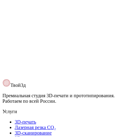
Цена
30 апреля 2026
6 мин
Сколько стоит 3D-печать и от чего
зависит цена
Цена зависит не только от веса пластика. Разбираем влияние
материала, времени печати, заполнения, поддержки,
постобработки и срочности заказа.
Читать
Твой3д
Премиальная студия 3D-печати и прототипирования.
Работаем по всей России.
Услуги
3D-печать
Лазерная резка CO₂
3D-сканирование