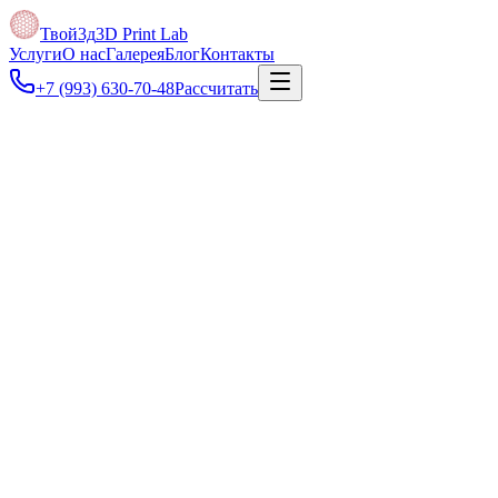
Твой3д
3D Print Lab
Услуги
О нас
Галерея
Блог
Контакты
+7 (993) 630-70-48
Рассчитать