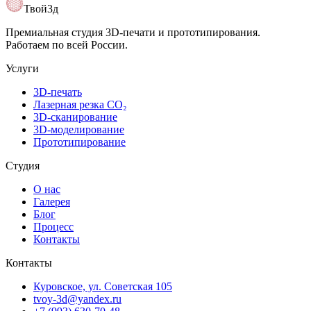
Открыть карту
Твой3д
Премиальная студия 3D-печати и прототипирования.
Работаем по всей России.
Услуги
3D-печать
Лазерная резка CO₂
3D-сканирование
3D-моделирование
Прототипирование
Студия
О нас
Галерея
Блог
Процесс
Контакты
Контакты
Куровское, ул. Советская 105
tvoy-3d@yandex.ru