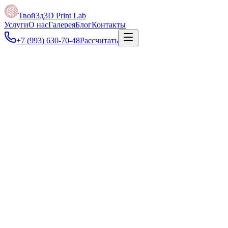
Твой3д
3D Print Lab
Услуги
О нас
Галерея
Блог
Контакты
+7 (993) 630-70-48
Рассчитать
Под задачу