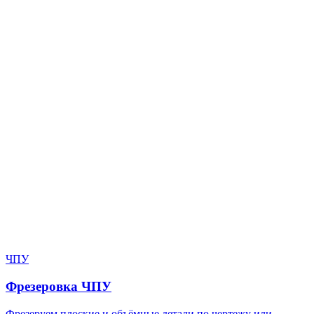
Нужен расчёт по задаче?
Пришлите файл, фото, чертёж или описание. Мы проверим
задачу, подберём технологию и вернёмся с ориентиром по
цене и сроку.
Написать в Telegram
Оставить заявку
ЧПУ
Фрезеровка ЧПУ
Фрезеруем плоские и объёмные детали по чертежу или