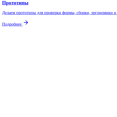
Прототипы
Делаем прототипы для проверки формы, сборки, эргономики и 
Подробнее
Контакты
Свяжитесь
с нами
Адрес
Куровское, ул. Советская 105
Почта