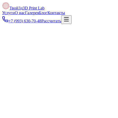
Твой3д
3D Print Lab
Услуги
О нас
Галерея
Блог
Контакты
+7 (993) 630-70-48
Рассчитать
Под задачу
Можно начать с платы, габаритов, фото, эскиза или ТЗ — подг