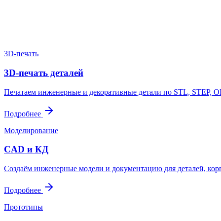
Пришлите файл, фото, чертёж или описание. Мы проверим задач
Написать в Telegram
Оставить заявку
3D-печать
3D-печать деталей
Печатаем инженерные и декоративные детали по STL, STEP, OB
Подробнее
Моделирование
CAD и КД
Создаём инженерные модели и документацию для деталей, корп
Подробнее
Прототипы