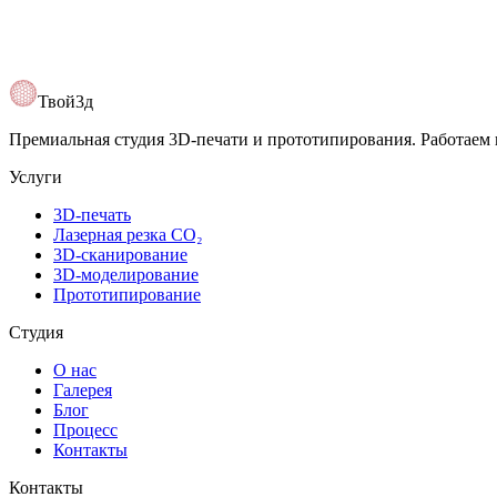
Открыть карту
Твой3д
Премиальная студия 3D-печати и прототипирования. Работаем 
Услуги
3D-печать
Лазерная резка CO₂
3D-сканирование
3D-моделирование
Прототипирование
Студия
О нас
Галерея
Блог
Процесс
Контакты
Контакты