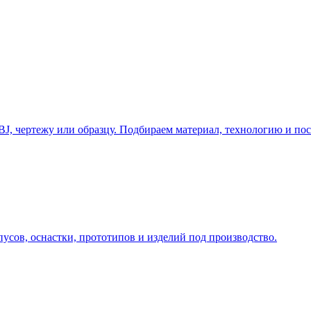
у, подберём технологию и вернёмся с ориентиром по цене и сро
J, чертежу или образцу. Подбираем материал, технологию и пос
усов, оснастки, прототипов и изделий под производство.