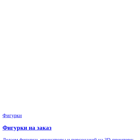
Нужен расчёт по задаче?
Пришлите файл, фото, чертёж или описание. Мы проверим
задачу, подберём технологию и вернёмся с ориентиром по
цене и сроку.
Написать в Telegram
Оставить заявку
Фигурки
Фигурки на заказ
Делаем фигурки, миниатюры и персонажей на 3D-принтере: