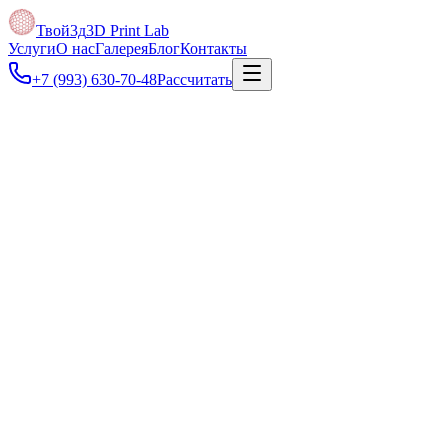
Твой3д
3D Print Lab
Услуги
О нас
Галерея
Блог
Контакты
+7 (993) 630-70-48
Рассчитать
Под задачу