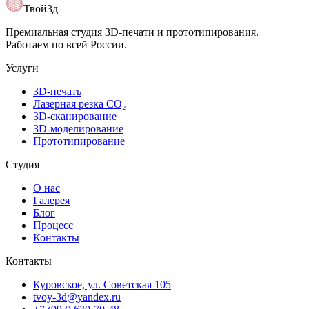
Открыть карту
Твой3д
Премиальная студия 3D-печати и прототипирования.
Работаем по всей России.
Услуги
3D-печать
Лазерная резка CO₂
3D-сканирование
3D-моделирование
Прототипирование
Студия
О нас
Галерея
Блог
Процесс
Контакты
Контакты
Куровское, ул. Советская 105
tvoy-3d@yandex.ru