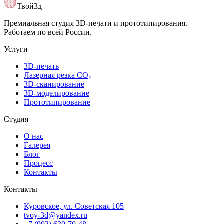
Открыть карту
Твой3д
Премиальная студия 3D-печати и прототипирования.
Работаем по всей России.
Услуги
3D-печать
Лазерная резка CO₂
3D-сканирование
3D-моделирование
Прототипирование
Студия
О нас
Галерея
Блог
Процесс
Контакты
Контакты
Куровское, ул. Советская 105
tvoy-3d@yandex.ru