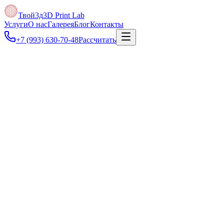
Твой3д
3D Print Lab
Услуги
О нас
Галерея
Блог
Контакты
+7 (993) 630-70-48
Рассчитать
Под задачу
Можно отправить макет или размеры — проверим файл и