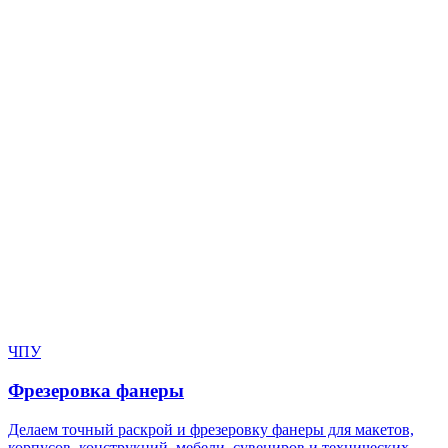
Нужен расчёт по задаче?
Пришлите файл, фото, чертёж или описание. Мы проверим
задачу, подберём технологию и вернёмся с ориентиром по
цене и сроку.
Написать в Telegram
Оставить заявку
ЧПУ
Фрезеровка фанеры
Делаем точный раскрой и фрезеровку фанеры для макетов,
корпусов, конструкций, мебели, сувениров и технических