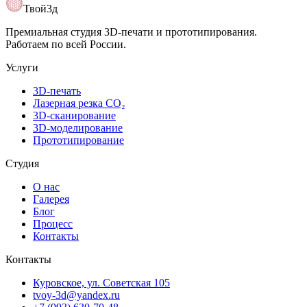
Открыть карту
Твой3д
Премиальная студия 3D-печати и прототипирования.
Работаем по всей России.
Услуги
3D-печать
Лазерная резка CO₂
3D-сканирование
3D-моделирование
Прототипирование
Студия
О нас
Галерея
Блог
Процесс
Контакты
Контакты
Куровское, ул. Советская 105
tvoy-3d@yandex.ru