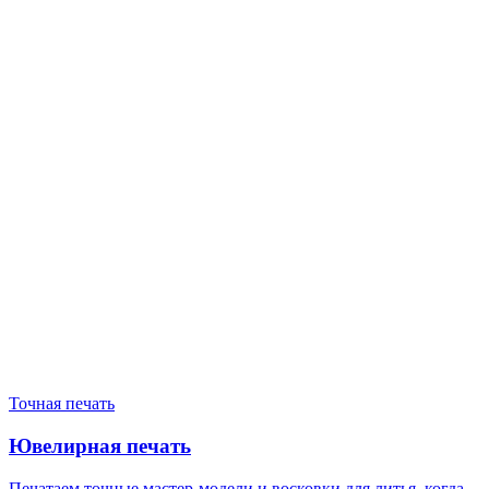
Нужен расчёт по задаче?
Пришлите файл, фото, чертёж или описание. Мы проверим
задачу, подберём технологию и вернёмся с ориентиром по
цене и сроку.
Написать в Telegram
Оставить заявку
Точная печать
Ювелирная печать
Печатаем точные мастер-модели и восковки для литья, когда