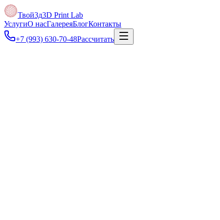
Твой3д
3D Print Lab
Услуги
О нас
Галерея
Блог
Контакты
+7 (993) 630-70-48
Рассчитать
Под задачу