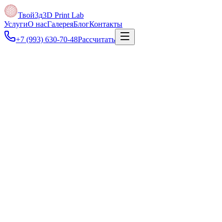
Твой3д
3D Print Lab
Услуги
О нас
Галерея
Блог
Контакты
+7 (993) 630-70-48
Рассчитать
Под задачу
Можно отправить фото, скан чертежа, PDF, DXF или размеры