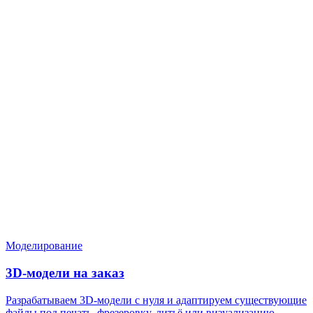
Нужен расчёт по задаче?
Пришлите файл, фото, чертёж или описание. Мы проверим
задачу, подберём технологию и вернёмся с ориентиром по
цене и сроку.
Написать в Telegram
Оставить заявку
Моделирование
3D-модели на заказ
Разрабатываем 3D-модели с нуля и адаптируем существующие
файлы под печать, фрезеровку, литьё или визуализацию.