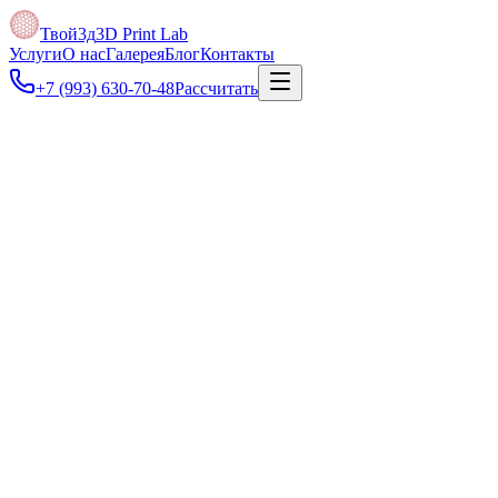
Твой3д
3D Print Lab
Услуги
О нас
Галерея
Блог
Контакты
+7 (993) 630-70-48
Рассчитать
Под задачу