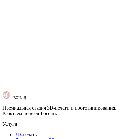
Telegram
@Tvoy3d
Открыть карту
Твой3д
Премиальная студия 3D-печати и прототипирования.
Работаем по всей России.
Услуги
3D-печать