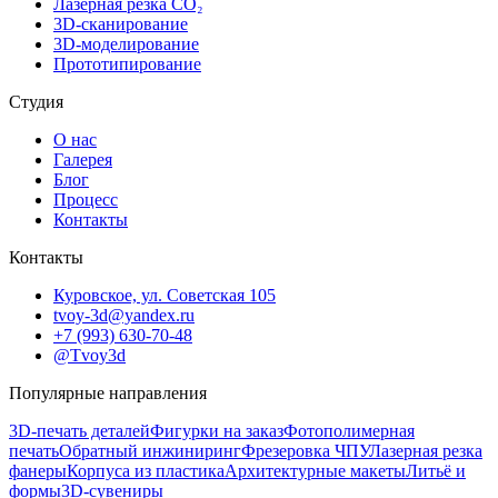
Лазерная резка CO₂
3D-сканирование
3D-моделирование
Прототипирование
Студия
О нас
Галерея
Блог
Процесс
Контакты
Контакты
Куровское, ул. Советская 105
tvoy-3d@yandex.ru
+7 (993) 630-70-48
@Tvoy3d
Популярные направления
3D-печать деталей
Фигурки на заказ
Фотополимерная
печать
Обратный инжиниринг
Фрезеровка ЧПУ
Лазерная резка
фанеры
Корпуса из пластика
Архитектурные макеты
Литьё и
формы
3D-сувениры