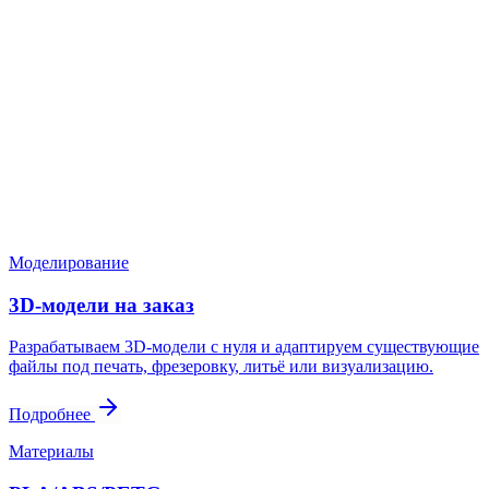
Нужен расчёт по задаче?
Пришлите файл, фото, чертёж или описание. Мы проверим
задачу, подберём технологию и вернёмся с ориентиром по
цене и сроку.
Написать в Telegram
Оставить заявку
Моделирование
3D-модели на заказ
Разрабатываем 3D-модели с нуля и адаптируем существующие
файлы под печать, фрезеровку, литьё или визуализацию.
Подробнее
Материалы