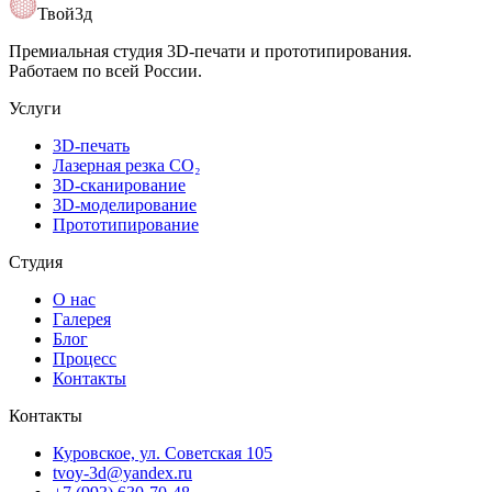
Открыть карту
Твой3д
Премиальная студия 3D-печати и прототипирования.
Работаем по всей России.
Услуги
3D-печать
Лазерная резка CO₂
3D-сканирование
3D-моделирование
Прототипирование
Студия
О нас
Галерея
Блог
Процесс
Контакты
Контакты
Куровское, ул. Советская 105
tvoy-3d@yandex.ru