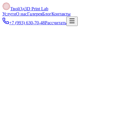
Твой3д
3D Print Lab
Услуги
О нас
Галерея
Блог
Контакты
+7 (993) 630-70-48
Рассчитать
Под задачу
Можно быстро напечатать несколько версий детали, сравнить