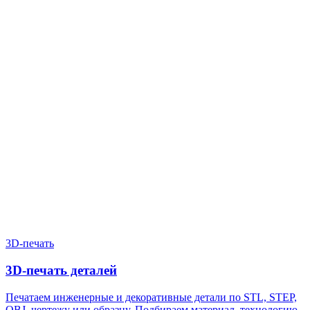
Нужен расчёт по задаче?
Пришлите файл, фото, чертёж или описание. Мы проверим
задачу, подберём технологию и вернёмся с ориентиром по
цене и сроку.
Написать в Telegram
Оставить заявку
3D-печать
3D-печать деталей
Печатаем инженерные и декоративные детали по STL, STEP,
OBJ, чертежу или образцу. Подбираем материал, технологию