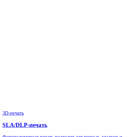
Нужен расчёт по задаче?
Пришлите файл, фото, чертёж или описание. Мы проверим
задачу, подберём технологию и вернёмся с ориентиром по
цене и сроку.
Написать в Telegram
Оставить заявку
3D-печать
SLA/DLP-печать
Фотополимерная печать подходит для точных, гладких и