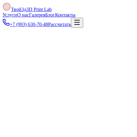
Твой3д
3D Print Lab
Услуги
О нас
Галерея
Блог
Контакты
+7 (993) 630-70-48
Рассчитать
Под задачу