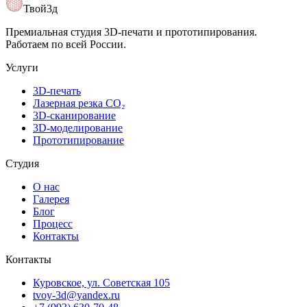
Открыть карту
Твой3д
Премиальная студия 3D-печати и прототипирования.
Работаем по всей России.
Услуги
3D-печать
Лазерная резка CO₂
3D-сканирование
3D-моделирование
Прототипирование
Студия
О нас
Галерея
Блог
Процесс
Контакты
Контакты
Куровское, ул. Советская 105
tvoy-3d@yandex.ru